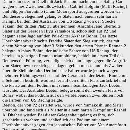
Dann kam es zum Duell mit Jack Beeton, nachdem das Safety Car
wegen eines Zwischenfalls zwischen Gabriel Holguin (Maffi Racing)
und Filippo Fiorentino (Cram Motorsport) ausgerufen worden war.
Bei dieser Gelegenheit gelang es Slater, nach einem sehr harten
Kampf, bei dem der Australier von US Racing von der Strecke
abkam, den dritten Platz zu übernehmen. Anschließend überholte
Slater auf der Geraden Hiyu Yamakoshi, schob sich auf P2 und
begann seine Jagd auf den Pole-Sitter Akshay Bohra. Das letzte
Überholmanöver brachte Freddie Slater den Sieg zurück, der mit
einem Vorsprung von über 3 Sekunden den ersten Platz in Rennen 2
belegte. Akshay Bohra, der indische Fahrer von US Racing, der
bereits im gestrigen Rennen triumphierte, behielt im ersten Teil des
Rennens die Führung, verteidigte sich dann lange gegen die Angriffe
von Slater, bevor er sich geschlagen geben musste und als Zweiter
über die Ziellinie fuhr. Der indische Fahrer wurde jedoch wegen
mehrerer Richtungswechsel auf der Geraden in der letzten Runde mit
3 Sekunden bestraft, wodurch er auf den dritten Platz zurückfiel und
die Plätze auf dem Podium mit seinem Teamkollegen Jack Beeton
tauschte. Der Australier Beeton belegte somit den zweiten Platz vor
Bohra, wobei das Podium auf den verbleibenden zwei Stufen noch
die Farben von US Racing zeigte.
Beeton, der von P2 gestartet war, wurde von Yamakoshi und Slater
überholt und fand sich als Vierter in einem harten Kampf mit Rashid
Al Dhaheri wieder. Bei dieser Gelegenheit gelang es ihm, sich
geschickt zu wehren und schließlich das Podium mit einem
Überholmanöver gegen den japanischen Fahrer von Van Amersfoort
Racing zurückzuerobern.