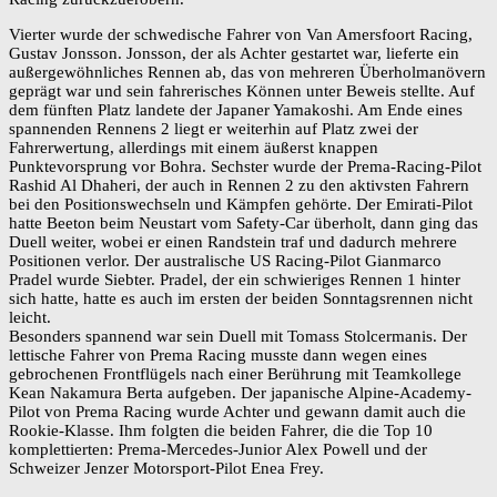
Vierter wurde der schwedische Fahrer von Van Amersfoort Racing,
Gustav Jonsson. Jonsson, der als Achter gestartet war, lieferte ein
außergewöhnliches Rennen ab, das von mehreren Überholmanövern
geprägt war und sein fahrerisches Können unter Beweis stellte. Auf
dem fünften Platz landete der Japaner Yamakoshi. Am Ende eines
spannenden Rennens 2 liegt er weiterhin auf Platz zwei der
Fahrerwertung, allerdings mit einem äußerst knappen
Punktevorsprung vor Bohra. Sechster wurde der Prema-Racing-Pilot
Rashid Al Dhaheri, der auch in Rennen 2 zu den aktivsten Fahrern
bei den Positionswechseln und Kämpfen gehörte. Der Emirati-Pilot
hatte Beeton beim Neustart vom Safety-Car überholt, dann ging das
Duell weiter, wobei er einen Randstein traf und dadurch mehrere
Positionen verlor. Der australische US Racing-Pilot Gianmarco
Pradel wurde Siebter. Pradel, der ein schwieriges Rennen 1 hinter
sich hatte, hatte es auch im ersten der beiden Sonntagsrennen nicht
leicht.
Besonders spannend war sein Duell mit Tomass Stolcermanis. Der
lettische Fahrer von Prema Racing musste dann wegen eines
gebrochenen Frontflügels nach einer Berührung mit Teamkollege
Kean Nakamura Berta aufgeben. Der japanische Alpine-Academy-
Pilot von Prema Racing wurde Achter und gewann damit auch die
Rookie-Klasse. Ihm folgten die beiden Fahrer, die die Top 10
komplettierten: Prema-Mercedes-Junior Alex Powell und der
Schweizer Jenzer Motorsport-Pilot Enea Frey.