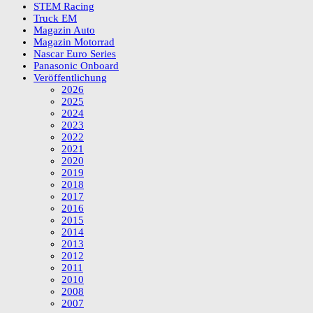
STEM Racing
Truck EM
Magazin Auto
Magazin Motorrad
Nascar Euro Series
Panasonic Onboard
Veröffentlichung
2026
2025
2024
2023
2022
2021
2020
2019
2018
2017
2016
2015
2014
2013
2012
2011
2010
2008
2007