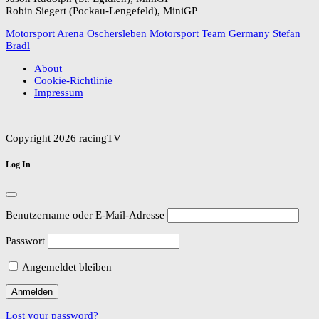
Robin Siegert (Pockau-Lengefeld), MiniGP
Motorsport Arena Oschersleben
Motorsport Team Germany
Stefan
Bradl
About
Cookie-Richtlinie
Impressum
Copyright 2026 racingTV
Log In
Benutzername oder E-Mail-Adresse
Passwort
Angemeldet bleiben
Lost your password?