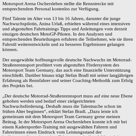
Motorsport Arena Oschersleben stellte die Rennstrecke mit
entsprechendem Personal kostenlos zur Verfügung.
Fünf Talente im Alter von 13 bis 16 Jahren, darunter die junge
Nachwuchspilotin, Anina Urlaß, erhielten während eines intensiven
und abgestuften Fahrtrainings Tipps und Anleitungen vom derzeit
einzigen deutschen MotoGP-Piloten. In den Analysen und
entsprechenden Beurteilungen erfuhren die Teilnehmer, wie sie ihren
Fahrstil weiterentwickeln und zu besseren Ergebnissen gelangen
können.
Der ausgewählte hoffnungsvolle deutsche Nachwuchs im Motorrad-
Straßenrennsport profitiert vom abgestuften Fördersystem des
Motorsport Team Germany, das auch eine finanzielle Unterstützung
einschließt. Darüber hinaus trägt Stefan Bradl mit seiner langjährigen
Erfahrung als Rennfahrer und seiner Coaching-Methodik zum Erfolg
des Projekts bei.
„Der deutsche Motorrad-Straßenrennsport muss auf eine neue Ebene
gehoben werden und bedarf einer zielgerichteten
Nachwuchsförderung. Deshalb muss die Talentsuche schon im
frühen Alter beginnen“, erklärt Stefan Bradl. „Dazu leiste ich
gemeinsam mit dem Motorsport Team Germany gerne meinen
Beitrag. In der Motorsport Arena Oschersleben konnte ich mir bei
einem Kadersportler-Training mit ausgewählten Fahrern und
Fahrerinnen einen Eindruck vom Leistungsstand der