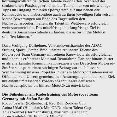
hoffnungsvollsten deutschen Talente verschaffen. Während des
strukturierten Praxistags erhielten die Teilnehmer von mir wichtige
Tipps im Umgang mit ihren Sportgeräten auf und neben der
Rennstrecke und insbesondere auch zu ihren jeweiligen Fahrweisen.
Meine Bewertungen am Ende des Tages sollen den
Nachwuchssportlern helfen, ihr Talent im Wettbewerb erfolgreich
weiterzuentwickeln. Das mittelfristige bis langfristige Ziel ist,
deutsche Ausnahme-Talente zu finden, die es bis in die MotoGP
schaffen können.“
Dazu Wolfgang Dürheimer, Vorstandsvorsitzender der ADAC
Stiftung Sport: „Stefan Bradl unterstützt unsere Talente des
Motorsport Team Germany mit seinem Know-how als erfolgreicher
und überaus erfahrener Motorrad-Rennfahrer. Darüber hinaus leistet
er als anerkannter Kommunikationsexperte des Deutschen Motorrad-
Straßenrennsports einen wichtigen Beitrag zur noch besseren
Wahrnehmung unseres Projektes in der am Motorsport interessierten
Öffentlichkeit. Unsere gemeinsamen Anstrengungen haben zum Ziel,
mit einem umfassenden Förderkonzept unsere deutschen
Nachwuchspiloten bis hin zur MotoGP zu entwickeln.“
Die Teilnehmer am Kadertraining des Motorsport Team
Germany mit Stefan Bradl:
Rocco Sessler (Röttenbach), Red Bull Rookies Cup
Anina Urlaß (Hohndorf), MiniGP/Northern Talent Cup
Thias Wenzel (Hermannsburg), Northern Talent Cup
Jason Rudolph (St. Egidien), MiniGP