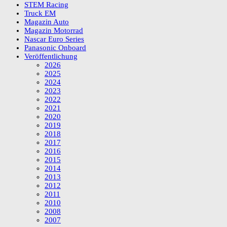
STEM Racing
Truck EM
Magazin Auto
Magazin Motorrad
Nascar Euro Series
Panasonic Onboard
Veröffentlichung
2026
2025
2024
2023
2022
2021
2020
2019
2018
2017
2016
2015
2014
2013
2012
2011
2010
2008
2007