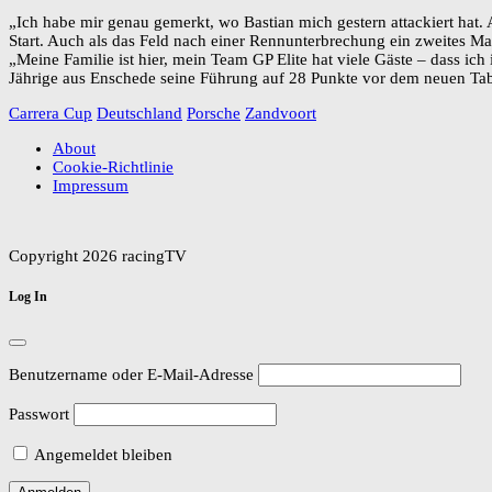
„Ich habe mir genau gemerkt, wo Bastian mich gestern attackiert hat. 
Start. Auch als das Feld nach einer Rennunterbrechung ein zweites 
„Meine Familie ist hier, mein Team GP Elite hat viele Gäste – dass ic
Jährige aus Enschede seine Führung auf 28 Punkte vor dem neuen Tab
Carrera Cup
Deutschland
Porsche
Zandvoort
About
Cookie-Richtlinie
Impressum
Copyright 2026 racingTV
Log In
Benutzername oder E-Mail-Adresse
Passwort
Angemeldet bleiben