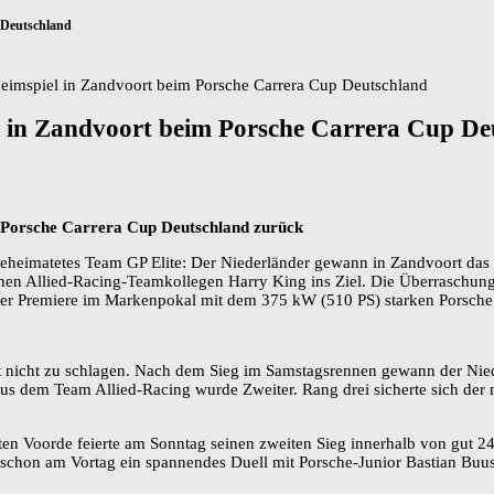
 Deutschland
Heimspiel in Zandvoort beim Porsche Carrera Cup Deutschland
l in Zandvoort beim Porsche Carrera Cup De
m Porsche Carrera Cup Deutschland zurück
eheimatetes Team GP Elite: Der Niederländer gewann in Zandvoort das 
chen Allied-Racing-Teamkollegen Harry King ins Ziel. Die Überraschun
einer Premiere im Markenpokal mit dem 375 kW (510 PS) starken Porsch
rt nicht zu schlagen. Nach dem Sieg im Samstagsrennen gewann der Nie
s dem Team Allied-Racing wurde Zweiter. Rang drei sicherte sich der 
ten Voorde feierte am Sonntag seinen zweiten Sieg innerhalb von gut 
e schon am Vortag ein spannendes Duell mit Porsche-Junior Bastian Buu