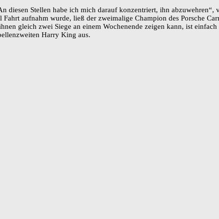
An diesen Stellen habe ich mich darauf konzentriert, ihn abzuwehren“, v
Mal Fahrt aufnahm wurde, ließ der zweimalige Champion des Porsche C
h ihnen gleich zwei Siege an einem Wochenende zeigen kann, ist einfach 
ellenzweiten Harry King aus.