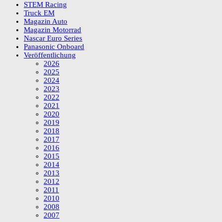
STEM Racing
Truck EM
Magazin Auto
Magazin Motorrad
Nascar Euro Series
Panasonic Onboard
Veröffentlichung
2026
2025
2024
2023
2022
2021
2020
2019
2018
2017
2016
2015
2014
2013
2012
2011
2010
2008
2007