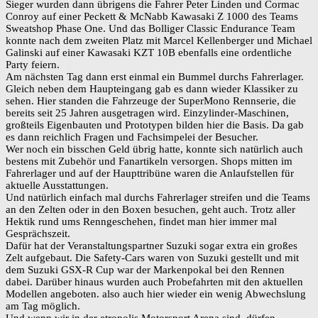
Sieger wurden dann übrigens die Fahrer Peter Linden und Cormac
Conroy auf einer Peckett & McNabb Kawasaki Z 1000 des Teams
Sweatshop Phase One. Und das Bolliger Classic Endurance Team
konnte nach dem zweiten Platz mit Marcel Kellenberger und Michael
Galinski auf einer Kawasaki KZT 10B ebenfalls eine ordentliche
Party feiern.
Am nächsten Tag dann erst einmal ein Bummel durchs Fahrerlager.
Gleich neben dem Haupteingang gab es dann wieder Klassiker zu
sehen. Hier standen die Fahrzeuge der SuperMono Rennserie, die
bereits seit 25 Jahren ausgetragen wird. Einzylinder-Maschinen,
großteils Eigenbauten und Prototypen bilden hier die Basis. Da gab
es dann reichlich Fragen und Fachsimpelei der Besucher.
Wer noch ein bisschen Geld übrig hatte, konnte sich natürlich auch
bestens mit Zubehör und Fanartikeln versorgen. Shops mitten im
Fahrerlager und auf der Haupttribüne waren die Anlaufstellen für
aktuelle Ausstattungen.
Und natürlich einfach mal durchs Fahrerlager streifen und die Teams
an den Zelten oder in den Boxen besuchen, geht auch. Trotz aller
Hektik rund ums Renngeschehen, findet man hier immer mal
Gesprächszeit.
Dafür hat der Veranstaltungspartner Suzuki sogar extra ein großes
Zelt aufgebaut. Die Safety-Cars waren von Suzuki gestellt und mit
dem Suzuki GSX-R Cup war der Markenpokal bei den Rennen
dabei. Darüber hinaus wurden auch Probefahrten mit den aktuellen
Modellen angeboten. also auch hier wieder ein wenig Abwechslung
am Tag möglich.