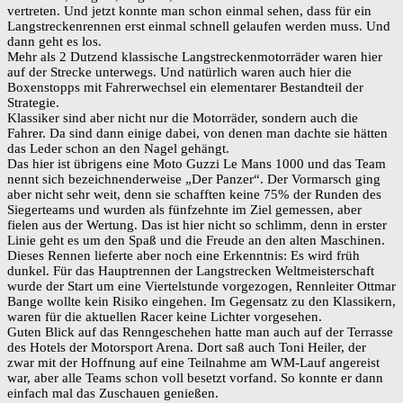
vertreten. Und jetzt konnte man schon einmal sehen, dass für ein
Langstreckenrennen erst einmal schnell gelaufen werden muss. Und
dann geht es los.
Mehr als 2 Dutzend klassische Langstreckenmotorräder waren hier
auf der Strecke unterwegs. Und natürlich waren auch hier die
Boxenstopps mit Fahrerwechsel ein elementarer Bestandteil der
Strategie.
Klassiker sind aber nicht nur die Motorräder, sondern auch die
Fahrer. Da sind dann einige dabei, von denen man dachte sie hätten
das Leder schon an den Nagel gehängt.
Das hier ist übrigens eine Moto Guzzi Le Mans 1000 und das Team
nennt sich bezeichnenderweise „Der Panzer“. Der Vormarsch ging
aber nicht sehr weit, denn sie schafften keine 75% der Runden des
Siegerteams und wurden als fünfzehnte im Ziel gemessen, aber
fielen aus der Wertung. Das ist hier nicht so schlimm, denn in erster
Linie geht es um den Spaß und die Freude an den alten Maschinen.
Dieses Rennen lieferte aber noch eine Erkenntnis: Es wird früh
dunkel. Für das Hauptrennen der Langstrecken Weltmeisterschaft
wurde der Start um eine Viertelstunde vorgezogen, Rennleiter Ottmar
Bange wollte kein Risiko eingehen. Im Gegensatz zu den Klassikern,
waren für die aktuellen Racer keine Lichter vorgesehen.
Guten Blick auf das Renngeschehen hatte man auch auf der Terrasse
des Hotels der Motorsport Arena. Dort saß auch Toni Heiler, der
zwar mit der Hoffnung auf eine Teilnahme am WM-Lauf angereist
war, aber alle Teams schon voll besetzt vorfand. So konnte er dann
einfach mal das Zuschauen genießen.