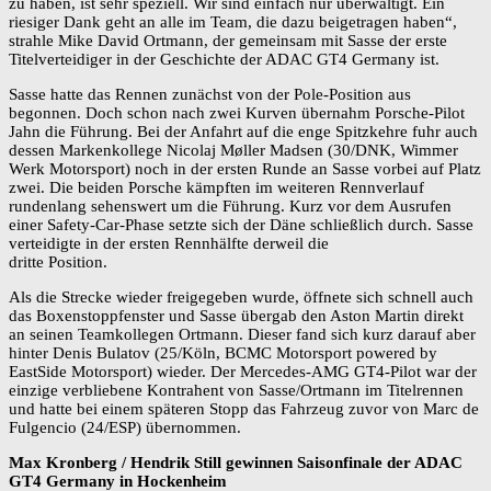
zu haben, ist sehr speziell. Wir sind einfach nur überwältigt. Ein
riesiger Dank geht an alle im Team, die dazu beigetragen haben“,
strahle Mike David Ortmann, der gemeinsam mit Sasse der erste
Titelverteidiger in der Geschichte der ADAC GT4 Germany ist.
Sasse hatte das Rennen zunächst von der Pole-Position aus
begonnen. Doch schon nach zwei Kurven übernahm Porsche-Pilot
Jahn die Führung. Bei der Anfahrt auf die enge Spitzkehre fuhr auch
dessen Markenkollege Nicolaj Møller Madsen (30/DNK, Wimmer
Werk Motorsport) noch in der ersten Runde an Sasse vorbei auf Platz
zwei. Die beiden Porsche kämpften im weiteren Rennverlauf
rundenlang sehenswert um die Führung. Kurz vor dem Ausrufen
einer Safety-Car-Phase setzte sich der Däne schließlich durch. Sasse
verteidigte in der ersten Rennhälfte derweil die
dritte Position.
Als die Strecke wieder freigegeben wurde, öffnete sich schnell auch
das Boxenstoppfenster und Sasse übergab den Aston Martin direkt
an seinen Teamkollegen Ortmann. Dieser fand sich kurz darauf aber
hinter Denis Bulatov (25/Köln, BCMC Motorsport powered by
EastSide Motorsport) wieder. Der Mercedes-AMG GT4-Pilot war der
einzige verbliebene Kontrahent von Sasse/Ortmann im Titelrennen
und hatte bei einem späteren Stopp das Fahrzeug zuvor von Marc de
Fulgencio (24/ESP) übernommen.
Max Kronberg / Hendrik Still gewinnen Saisonfinale der ADAC
GT4 Germany in Hockenheim