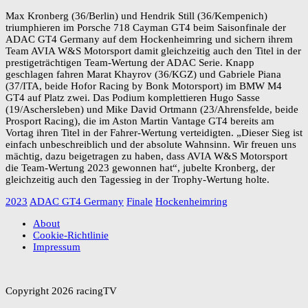
Max Kronberg (36/Berlin) und Hendrik Still (36/Kempenich)
triumphieren im Porsche 718 Cayman GT4 beim Saisonfinale der
ADAC GT4 Germany auf dem Hockenheimring und sichern ihrem
Team AVIA W&S Motorsport damit gleichzeitig auch den Titel in der
prestigeträchtigen Team-Wertung der ADAC Serie. Knapp
geschlagen fahren Marat Khayrov (36/KGZ) und Gabriele Piana
(37/ITA, beide Hofor Racing by Bonk Motorsport) im BMW M4
GT4 auf Platz zwei. Das Podium komplettieren Hugo Sasse
(19/Aschersleben) und Mike David Ortmann (23/Ahrensfelde, beide
Prosport Racing), die im Aston Martin Vantage GT4 bereits am
Vortag ihren Titel in der Fahrer-Wertung verteidigten. „Dieser Sieg ist
einfach unbeschreiblich und der absolute Wahnsinn. Wir freuen uns
mächtig, dazu beigetragen zu haben, dass AVIA W&S Motorsport
die Team-Wertung 2023 gewonnen hat“, jubelte Kronberg, der
gleichzeitig auch den Tagessieg in der Trophy-Wertung holte.
2023
ADAC GT4 Germany
Finale
Hockenheimring
About
Cookie-Richtlinie
Impressum
Copyright 2026 racingTV