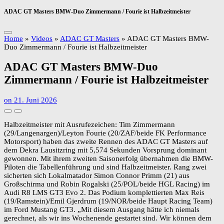
ADAC GT Masters BMW-Duo Zimmermann / Fourie ist Halbzeitmeister
Home
»
Videos
»
ADAC GT Masters
»
ADAC GT Masters BMW-
Duo Zimmermann / Fourie ist Halbzeitmeister
ADAC GT Masters BMW-Duo
Zimmermann / Fourie ist Halbzeitmeister
on
21. Juni 2026
Halbzeitmeister mit Ausrufezeichen: Tim Zimmermann
(29/Langenargen)/Leyton Fourie (20/ZAF/beide FK Performance
Motorsport) haben das zweite Rennen des ADAC GT Masters auf
dem Dekra Lausitzring mit 5,574 Sekunden Vorsprung dominant
gewonnen. Mit ihrem zweiten Saisonerfolg übernahmen die BMW-
Piloten die Tabellenführung und sind Halbzeitmeister. Rang zwei
sicherten sich Lokalmatador Simon Connor Primm (21) aus
Großschirma und Robin Rogalski (25/POL/beide HGL Racing) im
Audi R8 LMS GT3 Evo 2. Das Podium komplettierten Max Reis
(19/Ramstein)/Emil Gjerdrum (19/NOR/beide Haupt Racing Team)
im Ford Mustang GT3. „Mit diesem Ausgang hätte ich niemals
gerechnet, als wir ins Wochenende gestartet sind. Wir können dem