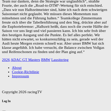
Team nur danken, denn die Strategie war unglaublich“, strahlte
Fourie, der auch die „Road-to-DTM“-Wertung für sich entschied.
„Dass wir nun Halbzeitmeister sind, hätte ich nach dem schwierigen
Saisonstart nicht geglaubt. Wir müssen dieses Momentum nun
mitnehmen und die Führung halten.“ Teamkollege Zimmermann
freute sich über die Tabellenführung und den Sieg, drückte aber auf
die Euphoriebremse: „Halbzeit heißt, dass noch die zweite Hälfte der
Saison vor uns liegt und viel passieren kann. Ich bin sehr froh über
den heutigen Ausgang und die Punkte. Es lief alles perfekt. Wir
hätten nicht erwartet, so konkurrenzfähig zu sein, gerade weil der
Audi heute Morgen extrem schnell war. Aber unser BMW hat sich
klasse angefühlt. Ich habe versucht, die Balance zwischen Vollgas
und Reifenschonen zu finden und der Plan ging auf.“
2026
ADAC GT Masters
BMW
Lausitzring
About
Cookie-Richtlinie
Impressum
Copyright 2026 racingTV
Log In