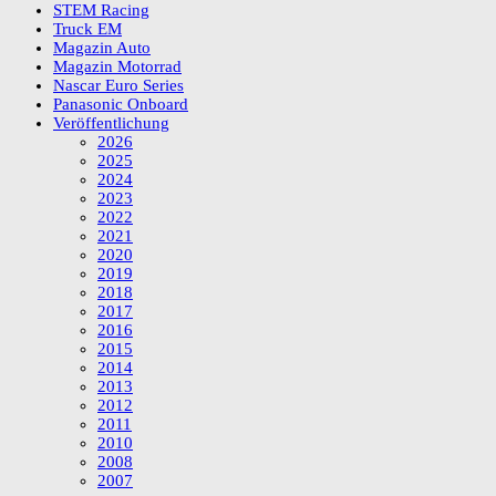
STEM Racing
Truck EM
Magazin Auto
Magazin Motorrad
Nascar Euro Series
Panasonic Onboard
Veröffentlichung
2026
2025
2024
2023
2022
2021
2020
2019
2018
2017
2016
2015
2014
2013
2012
2011
2010
2008
2007