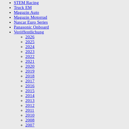
STEM Racing
Truck EM
Magazin Auto
Magazin Motorrad
Nascar Euro Series
Panasonic Onboard
Veröffentlichung
2026
2025
2024
2023
2022
2021
2020
2019
2018
2017
2016
2015
2014
2013
2012
2011
2010
2008
2007