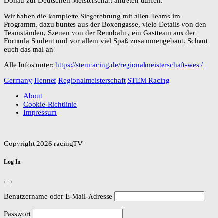
Donau zur Deutschen Meisterschaft antreten dürfen.
Wir haben die komplette Siegerehrung mit allen Teams im
Programm, dazu buntes aus der Boxengasse, viele Details von den
Teamständen, Szenen von der Rennbahn, ein Gastteam aus der
Formula Student und vor allem viel Spaß zusammengebaut. Schaut
euch das mal an!
Alle Infos unter:
https://stemracing.de/regionalmeisterschaft-west/
Germany
Hennef
Regionalmeisterschaft
STEM Racing
About
Cookie-Richtlinie
Impressum
Copyright 2026 racingTV
Log In
Benutzername oder E-Mail-Adresse
Passwort