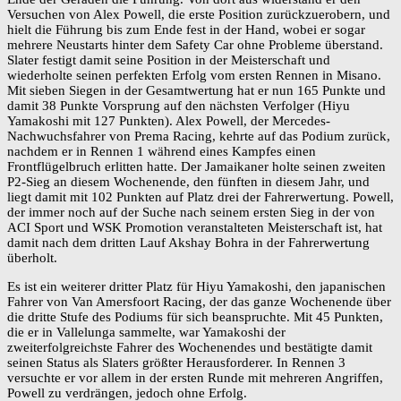
Versuchen von Alex Powell, die erste Position zurückzuerobern, und
hielt die Führung bis zum Ende fest in der Hand, wobei er sogar
mehrere Neustarts hinter dem Safety Car ohne Probleme überstand.
Slater festigt damit seine Position in der Meisterschaft und
wiederholte seinen perfekten Erfolg vom ersten Rennen in Misano.
Mit sieben Siegen in der Gesamtwertung hat er nun 165 Punkte und
damit 38 Punkte Vorsprung auf den nächsten Verfolger (Hiyu
Yamakoshi mit 127 Punkten). Alex Powell, der Mercedes-
Nachwuchsfahrer von Prema Racing, kehrte auf das Podium zurück,
nachdem er in Rennen 1 während eines Kampfes einen
Frontflügelbruch erlitten hatte. Der Jamaikaner holte seinen zweiten
P2-Sieg an diesem Wochenende, den fünften in diesem Jahr, und
liegt damit mit 102 Punkten auf Platz drei der Fahrerwertung. Powell,
der immer noch auf der Suche nach seinem ersten Sieg in der von
ACI Sport und WSK Promotion veranstalteten Meisterschaft ist, hat
damit nach dem dritten Lauf Akshay Bohra in der Fahrerwertung
überholt.
Es ist ein weiterer dritter Platz für Hiyu Yamakoshi, den japanischen
Fahrer von Van Amersfoort Racing, der das ganze Wochenende über
die dritte Stufe des Podiums für sich beanspruchte. Mit 45 Punkten,
die er in Vallelunga sammelte, war Yamakoshi der
zweiterfolgreichste Fahrer des Wochenendes und bestätigte damit
seinen Status als Slaters größter Herausforderer. In Rennen 3
versuchte er vor allem in der ersten Runde mit mehreren Angriffen,
Powell zu verdrängen, jedoch ohne Erfolg.