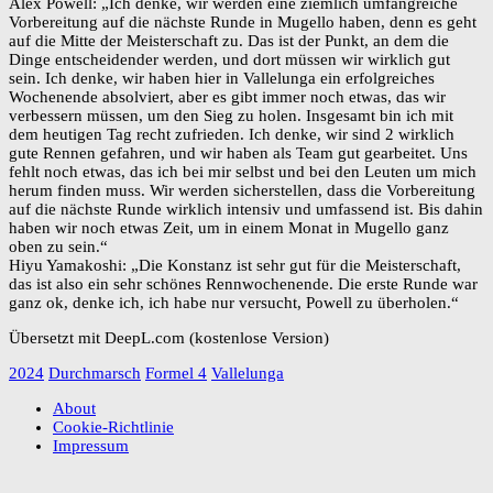
Alex Powell: „Ich denke, wir werden eine ziemlich umfangreiche
Vorbereitung auf die nächste Runde in Mugello haben, denn es geht
auf die Mitte der Meisterschaft zu. Das ist der Punkt, an dem die
Dinge entscheidender werden, und dort müssen wir wirklich gut
sein. Ich denke, wir haben hier in Vallelunga ein erfolgreiches
Wochenende absolviert, aber es gibt immer noch etwas, das wir
verbessern müssen, um den Sieg zu holen. Insgesamt bin ich mit
dem heutigen Tag recht zufrieden. Ich denke, wir sind 2 wirklich
gute Rennen gefahren, und wir haben als Team gut gearbeitet. Uns
fehlt noch etwas, das ich bei mir selbst und bei den Leuten um mich
herum finden muss. Wir werden sicherstellen, dass die Vorbereitung
auf die nächste Runde wirklich intensiv und umfassend ist. Bis dahin
haben wir noch etwas Zeit, um in einem Monat in Mugello ganz
oben zu sein.“
Hiyu Yamakoshi: „Die Konstanz ist sehr gut für die Meisterschaft,
das ist also ein sehr schönes Rennwochenende. Die erste Runde war
ganz ok, denke ich, ich habe nur versucht, Powell zu überholen.“
Übersetzt mit DeepL.com (kostenlose Version)
2024
Durchmarsch
Formel 4
Vallelunga
About
Cookie-Richtlinie
Impressum