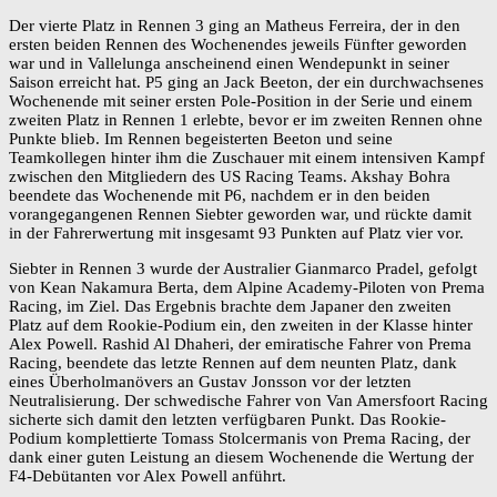
Der vierte Platz in Rennen 3 ging an Matheus Ferreira, der in den
ersten beiden Rennen des Wochenendes jeweils Fünfter geworden
war und in Vallelunga anscheinend einen Wendepunkt in seiner
Saison erreicht hat. P5 ging an Jack Beeton, der ein durchwachsenes
Wochenende mit seiner ersten Pole-Position in der Serie und einem
zweiten Platz in Rennen 1 erlebte, bevor er im zweiten Rennen ohne
Punkte blieb. Im Rennen begeisterten Beeton und seine
Teamkollegen hinter ihm die Zuschauer mit einem intensiven Kampf
zwischen den Mitgliedern des US Racing Teams. Akshay Bohra
beendete das Wochenende mit P6, nachdem er in den beiden
vorangegangenen Rennen Siebter geworden war, und rückte damit
in der Fahrerwertung mit insgesamt 93 Punkten auf Platz vier vor.
Siebter in Rennen 3 wurde der Australier Gianmarco Pradel, gefolgt
von Kean Nakamura Berta, dem Alpine Academy-Piloten von Prema
Racing, im Ziel. Das Ergebnis brachte dem Japaner den zweiten
Platz auf dem Rookie-Podium ein, den zweiten in der Klasse hinter
Alex Powell. Rashid Al Dhaheri, der emiratische Fahrer von Prema
Racing, beendete das letzte Rennen auf dem neunten Platz, dank
eines Überholmanövers an Gustav Jonsson vor der letzten
Neutralisierung. Der schwedische Fahrer von Van Amersfoort Racing
sicherte sich damit den letzten verfügbaren Punkt. Das Rookie-
Podium komplettierte Tomass Stolcermanis von Prema Racing, der
dank einer guten Leistung an diesem Wochenende die Wertung der
F4-Debütanten vor Alex Powell anführt.