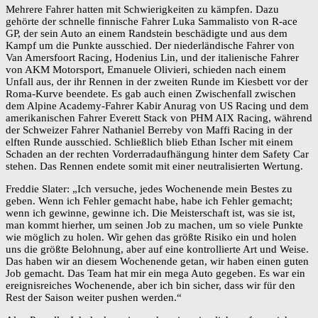
Mehrere Fahrer hatten mit Schwierigkeiten zu kämpfen. Dazu
gehörte der schnelle finnische Fahrer Luka Sammalisto von R-ace
GP, der sein Auto an einem Randstein beschädigte und aus dem
Kampf um die Punkte ausschied. Der niederländische Fahrer von
Van Amersfoort Racing, Hodenius Lin, und der italienische Fahrer
von AKM Motorsport, Emanuele Olivieri, schieden nach einem
Unfall aus, der ihr Rennen in der zweiten Runde im Kiesbett vor der
Roma-Kurve beendete. Es gab auch einen Zwischenfall zwischen
dem Alpine Academy-Fahrer Kabir Anurag von US Racing und dem
amerikanischen Fahrer Everett Stack von PHM AIX Racing, während
der Schweizer Fahrer Nathaniel Berreby von Maffi Racing in der
elften Runde ausschied. Schließlich blieb Ethan Ischer mit einem
Schaden an der rechten Vorderradaufhängung hinter dem Safety Car
stehen. Das Rennen endete somit mit einer neutralisierten Wertung.
Freddie Slater: „Ich versuche, jedes Wochenende mein Bestes zu
geben. Wenn ich Fehler gemacht habe, habe ich Fehler gemacht;
wenn ich gewinne, gewinne ich. Die Meisterschaft ist, was sie ist,
man kommt hierher, um seinen Job zu machen, um so viele Punkte
wie möglich zu holen. Wir gehen das größte Risiko ein und holen
uns die größte Belohnung, aber auf eine kontrollierte Art und Weise.
Das haben wir an diesem Wochenende getan, wir haben einen guten
Job gemacht. Das Team hat mir ein mega Auto gegeben. Es war ein
ereignisreiches Wochenende, aber ich bin sicher, dass wir für den
Rest der Saison weiter pushen werden.“