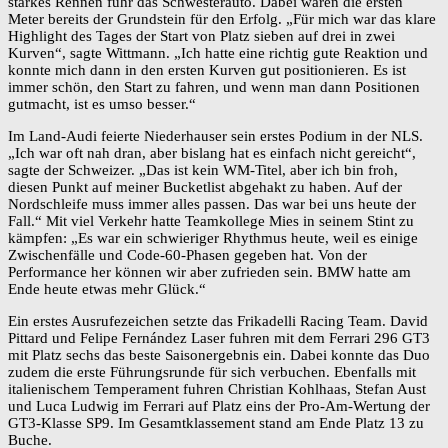
starkes Rennen fuhr das Schwesterauto. Dabei waren die ersten
Meter bereits der Grundstein für den Erfolg. „Für mich war das klare
Highlight des Tages der Start von Platz sieben auf drei in zwei
Kurven“, sagte Wittmann. „Ich hatte eine richtig gute Reaktion und
konnte mich dann in den ersten Kurven gut positionieren. Es ist
immer schön, den Start zu fahren, und wenn man dann Positionen
gutmacht, ist es umso besser.“
Im Land-Audi feierte Niederhauser sein erstes Podium in der NLS.
„Ich war oft nah dran, aber bislang hat es einfach nicht gereicht“,
sagte der Schweizer. „Das ist kein WM-Titel, aber ich bin froh,
diesen Punkt auf meiner Bucketlist abgehakt zu haben. Auf der
Nordschleife muss immer alles passen. Das war bei uns heute der
Fall.“ Mit viel Verkehr hatte Teamkollege Mies in seinem Stint zu
kämpfen: „Es war ein schwieriger Rhythmus heute, weil es einige
Zwischenfälle und Code-60-Phasen gegeben hat. Von der
Performance her können wir aber zufrieden sein. BMW hatte am
Ende heute etwas mehr Glück.“
Ein erstes Ausrufezeichen setzte das Frikadelli Racing Team. David
Pittard und Felipe Fernández Laser fuhren mit dem Ferrari 296 GT3
mit Platz sechs das beste Saisonergebnis ein. Dabei konnte das Duo
zudem die erste Führungsrunde für sich verbuchen. Ebenfalls mit
italienischem Temperament fuhren Christian Kohlhaas, Stefan Aust
und Luca Ludwig im Ferrari auf Platz eins der Pro-Am-Wertung der
GT3-Klasse SP9. Im Gesamtklassement stand am Ende Platz 13 zu
Buche.