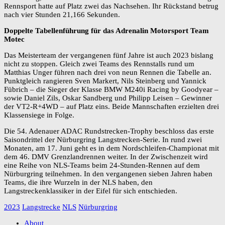
Rennsport hatte auf Platz zwei das Nachsehen. Ihr Rückstand betrug
nach vier Stunden 21,166 Sekunden.
Doppelte Tabellenführung für das Adrenalin Motorsport Team
Motec
Das Meisterteam der vergangenen fünf Jahre ist auch 2023 bislang
nicht zu stoppen. Gleich zwei Teams des Rennstalls rund um
Matthias Unger führen nach drei von neun Rennen die Tabelle an.
Punktgleich rangieren Sven Markert, Nils Steinberg und Yannick
Fübrich – die Sieger der Klasse BMW M240i Racing by Goodyear –
sowie Daniel Zils, Oskar Sandberg und Philipp Leisen – Gewinner
der VT2-R+4WD – auf Platz eins. Beide Mannschaften erzielten drei
Klassensiege in Folge.
Die 54. Adenauer ADAC Rundstrecken-Trophy beschloss das erste
Saisondrittel der Nürburgring Langstrecken-Serie. In rund zwei
Monaten, am 17. Juni geht es in dem Nordschleifen-Championat mit
dem 46. DMV Grenzlandrennen weiter. In der Zwischenzeit wird
eine Reihe von NLS-Teams beim 24-Stunden-Rennen auf dem
Nürburgring teilnehmen. In den vergangenen sieben Jahren haben
Teams, die ihre Wurzeln in der NLS haben, den
Langstreckenklassiker in der Eifel für sich entschieden.
2023
Langstrecke
NLS
Nürburgring
About