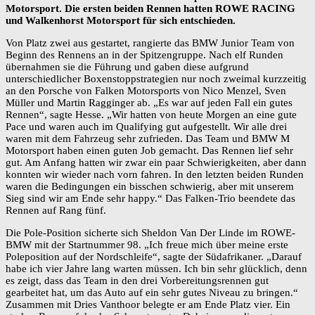
Motorsport. Die ersten beiden Rennen hatten ROWE RACING
und Walkenhorst Motorsport für sich entschieden.
Von Platz zwei aus gestartet, rangierte das BMW Junior Team von
Beginn des Rennens an in der Spitzengruppe. Nach elf Runden
übernahmen sie die Führung und gaben diese aufgrund
unterschiedlicher Boxenstoppstrategien nur noch zweimal kurzzeitig
an den Porsche von Falken Motorsports von Nico Menzel, Sven
Müller und Martin Ragginger ab. „Es war auf jeden Fall ein gutes
Rennen“, sagte Hesse. „Wir hatten von heute Morgen an eine gute
Pace und waren auch im Qualifying gut aufgestellt. Wir alle drei
waren mit dem Fahrzeug sehr zufrieden. Das Team und BMW M
Motorsport haben einen guten Job gemacht. Das Rennen lief sehr
gut. Am Anfang hatten wir zwar ein paar Schwierigkeiten, aber dann
konnten wir wieder nach vorn fahren. In den letzten beiden Runden
waren die Bedingungen ein bisschen schwierig, aber mit unserem
Sieg sind wir am Ende sehr happy.“ Das Falken-Trio beendete das
Rennen auf Rang fünf.
Die Pole-Position sicherte sich Sheldon Van Der Linde im ROWE-
BMW mit der Startnummer 98. „Ich freue mich über meine erste
Poleposition auf der Nordschleife“, sagte der Südafrikaner. „Darauf
habe ich vier Jahre lang warten müssen. Ich bin sehr glücklich, denn
es zeigt, dass das Team in den drei Vorbereitungsrennen gut
gearbeitet hat, um das Auto auf ein sehr gutes Niveau zu bringen.“
Zusammen mit Dries Vanthoor belegte er am Ende Platz vier. Ein