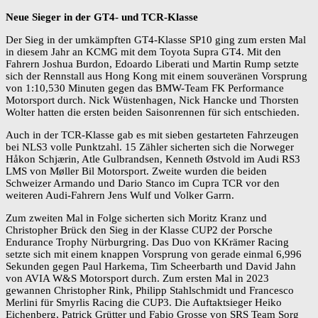
Neue Sieger in der GT4- und TCR-Klasse
Der Sieg in der umkämpften GT4-Klasse SP10 ging zum ersten Mal
in diesem Jahr an KCMG mit dem Toyota Supra GT4. Mit den
Fahrern Joshua Burdon, Edoardo Liberati und Martin Rump setzte
sich der Rennstall aus Hong Kong mit einem souveränen Vorsprung
von 1:10,530 Minuten gegen das BMW-Team FK Performance
Motorsport durch. Nick Wüstenhagen, Nick Hancke und Thorsten
Wolter hatten die ersten beiden Saisonrennen für sich entschieden.
Auch in der TCR-Klasse gab es mit sieben gestarteten Fahrzeugen
bei NLS3 volle Punktzahl. 15 Zähler sicherten sich die Norweger
Håkon Schjærin, Atle Gulbrandsen, Kenneth Østvold im Audi RS3
LMS von Møller Bil Motorsport. Zweite wurden die beiden
Schweizer Armando und Dario Stanco im Cupra TCR vor den
weiteren Audi-Fahrern Jens Wulf und Volker Garrn.
Zum zweiten Mal in Folge sicherten sich Moritz Kranz und
Christopher Brück den Sieg in der Klasse CUP2 der Porsche
Endurance Trophy Nürburgring. Das Duo von KKrämer Racing
setzte sich mit einem knappen Vorsprung von gerade einmal 6,996
Sekunden gegen Paul Harkema, Tim Scheerbarth und David Jahn
von AVIA W&S Motorsport durch. Zum ersten Mal in 2023
gewannen Christopher Rink, Philipp Stahlschmidt und Francesco
Merlini für Smyrlis Racing die CUP3. Die Auftaktsieger Heiko
Eichenberg, Patrick Grütter und Fabio Grosse von SRS Team Sorg