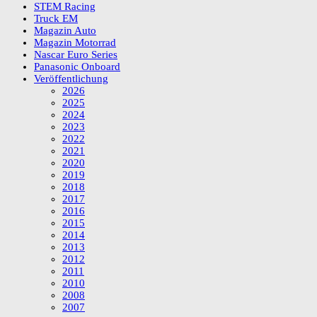
STEM Racing
Truck EM
Magazin Auto
Magazin Motorrad
Nascar Euro Series
Panasonic Onboard
Veröffentlichung
2026
2025
2024
2023
2022
2021
2020
2019
2018
2017
2016
2015
2014
2013
2012
2011
2010
2008
2007