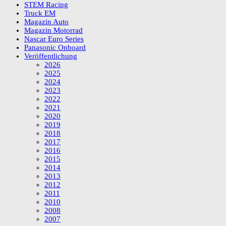
STEM Racing
Truck EM
Magazin Auto
Magazin Motorrad
Nascar Euro Series
Panasonic Onboard
Veröffentlichung
2026
2025
2024
2023
2022
2021
2020
2019
2018
2017
2016
2015
2014
2013
2012
2011
2010
2008
2007