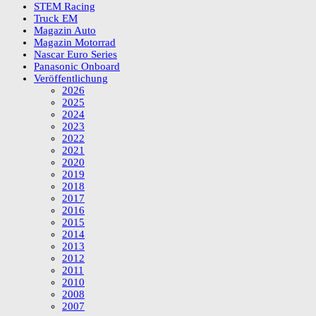
STEM Racing
Truck EM
Magazin Auto
Magazin Motorrad
Nascar Euro Series
Panasonic Onboard
Veröffentlichung
2026
2025
2024
2023
2022
2021
2020
2019
2018
2017
2016
2015
2014
2013
2012
2011
2010
2008
2007